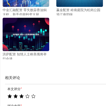
中金汇融配资 零失败蒜香油焖
赢金配资 岭南庭院为松岗公园
大虾，新手也能秒变大厨
添江南韵味
洪萨配资 知情人士称美俄将举
行会谈
相关评论
本文评分
*
评论内容
*