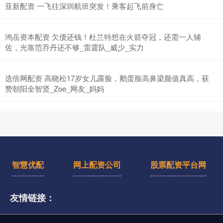
亚新配资 一飞往深圳航班突发！乘客起飞前身亡
鸿岳资本配资 欠债还钱！杜兰特想在火箭夺冠，还需一人辅
佐，光靠范乔丹还不够_雷霆队_威少_实力
选倍网配资 高晓松17岁女儿露脸，鹅蛋脸高鼻梁颜值真高，获
赞朝阳全智贤_Zoe_网友_妈妈
智慧优配
网上配资公司
股票配资平台网
友情链接：