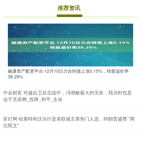
推荐资讯
融通资产配资平台 12月10日力合转债上涨0.15%，转股溢价率
38.29%
中金财富 对越自卫反击战中，冯增敏最大的无奈：我当时也是
迫于无奈啊_投降_和平_生命
富灯网 哈塞特和沃尔什是美联储主席热门人选，特朗普盛赞 “两
位凯文”