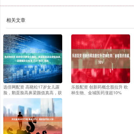
相关文章
选倍网配资 高晓松17岁女儿露
乐股配资 创新药概念股拉升 欧
脸，鹅蛋脸高鼻梁颜值真高，获
林生物、金城医药涨超10%
赞朝阳全智贤_Zoe_网友_妈妈