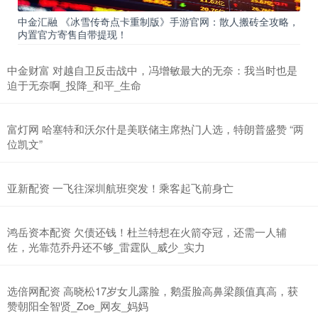
中金汇融 《冰雪传奇点卡重制版》手游官网：散人搬砖全攻略，
内置官方寄售自带提现！
中金财富 对越自卫反击战中，冯增敏最大的无奈：我当时也是
迫于无奈啊_投降_和平_生命
富灯网 哈塞特和沃尔什是美联储主席热门人选，特朗普盛赞 “两
位凯文”
亚新配资 一飞往深圳航班突发！乘客起飞前身亡
鸿岳资本配资 欠债还钱！杜兰特想在火箭夺冠，还需一人辅
佐，光靠范乔丹还不够_雷霆队_威少_实力
选倍网配资 高晓松17岁女儿露脸，鹅蛋脸高鼻梁颜值真高，获
赞朝阳全智贤_Zoe_网友_妈妈