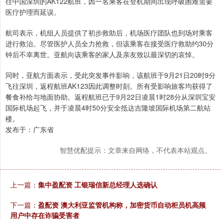
往中国深圳的AK122航班，因一名乘客在登机期间出现呼吸困难需要
医疗护理而延误。
航司表示，机组人员提供了初步救助后，机场医疗团队也到场对乘客
进行救治。尽管医护人员全力抢救，但该乘客在接受医疗救助约30分
钟后不幸离世。亚航向该乘客的家人及亲友致以最深切的哀悼。
同时，亚航方面表示，受此突发事件影响，该航班于9月21日20时9分
飞往深圳，返程航班AK123因此调整时刻。所有受影响旅客均获得了
餐食补给与地面协助。返程航班已于9月22日凌晨1时28分从深圳宝安
国际机场起飞，并于凌晨4时50分安全抵达吉隆坡国际机场第二航站
楼。
发布于：广东省
智慧优配提示：文章来自网络，不代表本站观点。
上一篇：
集中盈配资 工银瑞信新总经理人选确认
下一篇：
盈配资 澳大利亚监管机构称，加密货币自动柜员机高频
用户中存在诈骗受害者