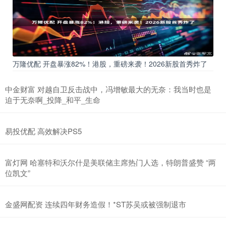
万隆优配 开盘暴涨82%！港股，重磅来袭！2026新股首秀炸了
中金财富 对越自卫反击战中，冯增敏最大的无奈：我当时也是
迫于无奈啊_投降_和平_生命
易投优配 高效解决PS5
富灯网 哈塞特和沃尔什是美联储主席热门人选，特朗普盛赞 “两
位凯文”
金盛网配资 连续四年财务造假！*ST苏吴或被强制退市