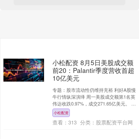
小松配资 8月5日美股成交额
前20：Palantir季度营收首超
10亿美元
专题：股市流动性仍维持充裕 利好A股慢
牛行情纵深演绎 周一美股成交额第1名英
伟达收跌0.97%，成交271.65亿美元。 第
2名Palantir收高7.85%，....
小松配资
查看：
313
分类：
股票配资平台网