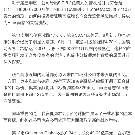
对于第三季度，公司给出5.7-5.9亿美元的营收指引（符合预
期），但6000-7000万美元的EBITDA预测低于StreetAccount 7710万
美元的预期。如何向投资者证明高速增长不会受监管风险拖累，将成
为Hims面临的关键挑战。
第11名联合健康收跌4.16%，成交58.34亿美元。8月初，联合健
康的股价经历了明显的震荡。8月1日，该公司股价骤降4.72%，连续
两天累计跌幅达10.63%，创下自2020年4月以来的最低点。这样的市
场表现引发了众多投资者的关注，也促使分析师对其背后的原因进行
深入探究。
联合健康近期的动荡部分原因来自市场对公司未来发展的担忧。
一方面，奥本海默与德意志银行两家知名金融机构纷纷下调了联合健
康的目标价。奥本海默将其目标价调整至325美元，而德意志银行更
是将目标价下调至275美元。这一系列的评级调整无疑为市场增加了
不确定性。
同样重要的是，联合健康在7月底的财报中展示了一些积极的基本
面数据。此外该公司也在公司管理层方面采取了新的战略举措。
第13名Coinbase Global收跌6.34%，成交49.62亿美元。在加密