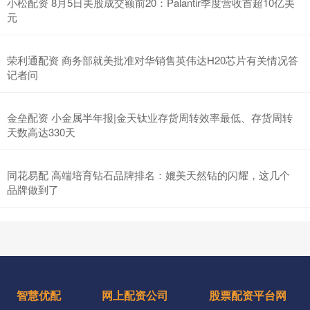
小松配资 8月5日美股成交额前20：Palantir季度营收首超10亿美
元
荣利通配资 商务部就美批准对华销售英伟达H20芯片有关情况答
记者问
金垒配资 小金属半年报|金天钛业存货周转效率最低、存货周转
天数高达330天
同花易配 高端培育钻石品牌排名：媲美天然钻的闪耀，这几个
品牌做到了
智慧优配
网上配资公司
股票配资平台网