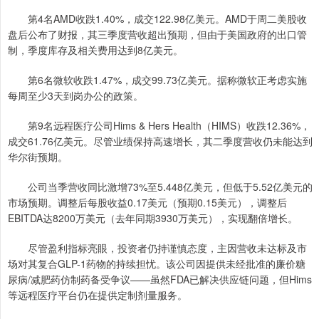
第4名AMD收跌1.40%，成交122.98亿美元。AMD于周二美股收
盘后公布了财报，其三季度营收超出预期，但由于美国政府的出口管
制，季度库存及相关费用达到8亿美元。
第6名微软收跌1.47%，成交99.73亿美元。据称微软正考虑实施
每周至少3天到岗办公的政策。
第9名远程医疗公司Hims & Hers Health（HIMS）收跌12.36%，
成交61.76亿美元。尽管业绩保持高速增长，其二季度营收仍未能达到
华尔街预期。
公司当季营收同比激增73%至5.448亿美元，但低于5.52亿美元的
市场预期。调整后每股收益0.17美元（预期0.15美元），调整后
EBITDA达8200万美元（去年同期3930万美元），实现翻倍增长。
尽管盈利指标亮眼，投资者仍持谨慎态度，主因营收未达标及市
场对其复合GLP-1药物的持续担忧。该公司因提供未经批准的廉价糖
尿病/减肥药仿制药备受争议——虽然FDA已解决供应链问题，但Hims
等远程医疗平台仍在提供定制剂量服务。