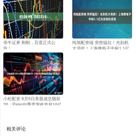
倍牛证券 刚刚，百度正式公
纯旭配资端 突然猛拉！光刻机
告！
大消息！上海微电子中标1.1亿
元光刻机项目
小松配资 8月5日美股成交额前
20：Palantir季度营收首超10亿
美元
相关评论