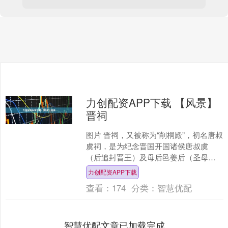
力创配资APP下载 【风景】
晋祠
图片 晋祠，又被称为“削桐殿”，初名唐叔
虞祠，是为纪念晋国开国诸侯唐叔虞
（后追封晋王）及母后邑姜后（圣母，
姜子牙之女）而建。 图片 唐叔虞，周武
力创配资APP下载
王子而成王弟，是....
查看：
174
分类：
智慧优配
智慧优配文章已加载完成