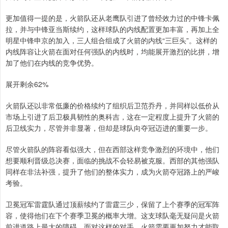
更加值得一提的是，火箭队还从老鹰队引进了曾经效力过的中锋卡佩
拉，并与中锋亚当斯续约，这样球队的内线配置更加丰富，再加上全
明星中锋申京的加入，三人组合组成了火箭的内线“三巨头”。这样的
内线阵容让火箭在面对任何强队的内线时，均能展开激烈的比拼，增
加了他们在内线的竞争优势。
展开剩余62%
火箭队还以非常低廉的价格续约了组织后卫范乔丹，并同样以低价从
市场上引进了后卫极具韧性的奥科吉，这在一定程度上提升了火箭的
后卫线实力，尽管并非显著，但却是球队向夺冠迈进的重要一步。
尽管火箭队的阵容看似强大，但在西部这样竞争激烈的环境中，他们
想要顺利晋级总决赛，面临的挑战不会轻易被克服。西部的其他强队
同样在非法补强，提升了他们的整体实力，成为火箭夺冠路上的严峻
考验。
卫冕冠军雷霆队通过顶薪续约了雷霆三少，保留了上个赛季的冠军阵
容，使得他们在下个赛季卫冕的概率大增。这支球队毫无疑问是火箭
前进道路上最大的障碍，面对这样的对手，火箭需要更加努力才能取