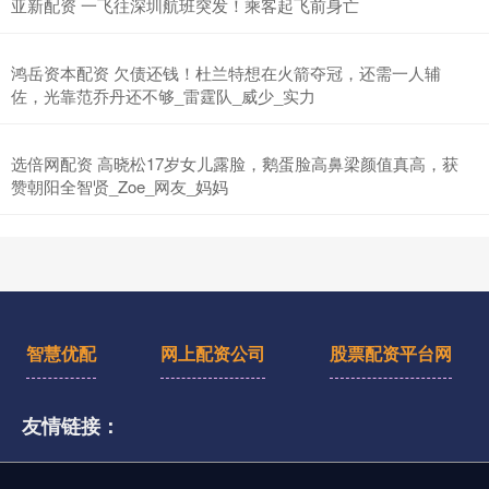
亚新配资 一飞往深圳航班突发！乘客起飞前身亡
鸿岳资本配资 欠债还钱！杜兰特想在火箭夺冠，还需一人辅
佐，光靠范乔丹还不够_雷霆队_威少_实力
选倍网配资 高晓松17岁女儿露脸，鹅蛋脸高鼻梁颜值真高，获
赞朝阳全智贤_Zoe_网友_妈妈
智慧优配
网上配资公司
股票配资平台网
友情链接：