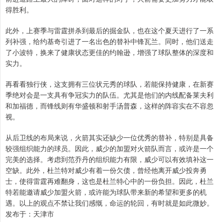
得胜利。
此外，上赛季与雷霆拼杀到最后的掘金队，也在这个夏天进行了一系
列补强，给约基奇引进了一名出色的替补中锋瓦兰。同时，他们送走
了小波特，换来了健康状态更佳的约翰逊，增强了球队整体的深度和
实力。
再看看独行侠，这支拥有三位状元秀的球队，若能保持健康，在新赛
季绝对会是一支具有争冠实力的队伍。尤其是他们的内线配备莱夫利
和加福德，而锋线则有华盛顿和射手汤普森，这样的阵容实在不容忽
视。
从后卫线的布局来说，火箭其实还缺少一位优秀的替补，特别是具备
较强组织能力的球员。因此，威少的加盟对火箭队而言，或许是一个
完美的选择。考虑到范乔丹的组织能力有限，威少可以有效填补这一
空缺。此外，杜兰特对威少有着一份欠债，曾经他离开威少投奔勇
士，使得雷霆再难翻身，这也是杜兰特心中的一份负担。因此，杜兰
特若能邀请威少加盟火箭，或许能为球队带来新的希望和更多的机
遇。以上的观点不禁让我们感慨，命运的轮回，有时就是如此微妙。
发布于：天津市