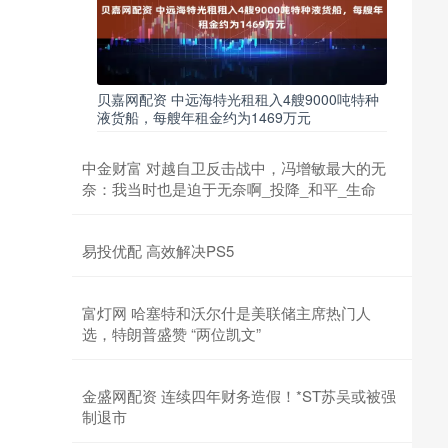
贝嘉网配资 中远海特光租租入4艘9000吨特种
液货船，每艘年租金约为1469万元
中金财富 对越自卫反击战中，冯增敏最大的无
奈：我当时也是迫于无奈啊_投降_和平_生命
易投优配 高效解决PS5
富灯网 哈塞特和沃尔什是美联储主席热门人
选，特朗普盛赞 “两位凯文”
金盛网配资 连续四年财务造假！*ST苏吴或被强
制退市