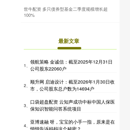
世牛配资 多只债券型基金二季度规模增长超
100%
最新文章
领航策略 金诚信：截至2025年12月31日
1、
公司股东22060户
顺升网 启迪设计：截至2026年1月30日收
2、
市，公司股东总户数为14694户
口袋超盘配资 云知声成功中标中国人保医
3、
保知识智能问答系统项目
亚博速融 呀，宝宝的小手一指，原来是在
4、
悄悄告诉妈妈这个秘密？