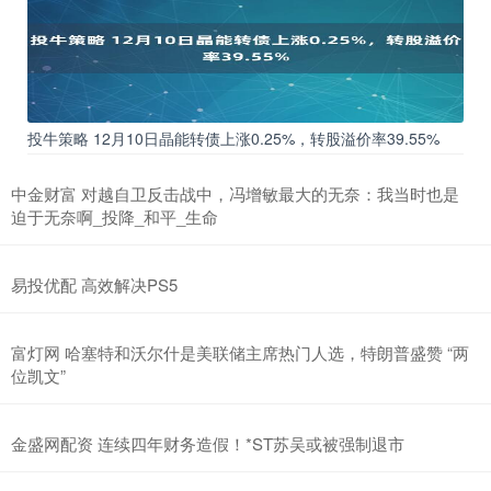
投牛策略 12月10日晶能转债上涨0.25%，转股溢价率39.55%
中金财富 对越自卫反击战中，冯增敏最大的无奈：我当时也是
迫于无奈啊_投降_和平_生命
易投优配 高效解决PS5
富灯网 哈塞特和沃尔什是美联储主席热门人选，特朗普盛赞 “两
位凯文”
金盛网配资 连续四年财务造假！*ST苏吴或被强制退市