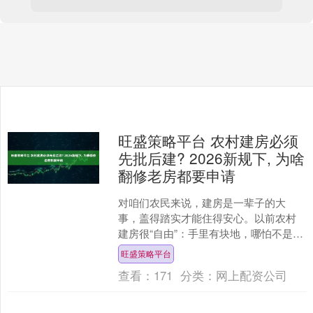
旺盛策略平台 农村建房必须
先批后建? 2026新规下, 为啥
翻修老房都要申请
对咱们农民来说，建房是一辈子的大
事，盖得踏实才能住得安心。以前农村
建房很“自由”：手里有块地，哪怕不是正
规宅基地，跟村干部打声招呼就能开
旺盛策略平台
工，层高、面积全凭自己定....
查看：
171
分类：
网上配资公司