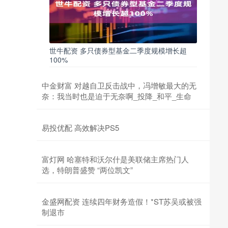
世牛配资 多只债券型基金二季度规模增长超
100%
中金财富 对越自卫反击战中，冯增敏最大的无
奈：我当时也是迫于无奈啊_投降_和平_生命
易投优配 高效解决PS5
富灯网 哈塞特和沃尔什是美联储主席热门人
选，特朗普盛赞 “两位凯文”
金盛网配资 连续四年财务造假！*ST苏吴或被强
制退市