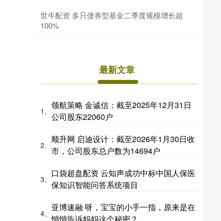
世牛配资 多只债券型基金二季度规模增长超
100%
最新文章
领航策略 金诚信：截至2025年12月31日
1、
公司股东22060户
顺升网 启迪设计：截至2026年1月30日收
2、
市，公司股东总户数为14694户
口袋超盘配资 云知声成功中标中国人保医
3、
保知识智能问答系统项目
亚博速融 呀，宝宝的小手一指，原来是在
4、
悄悄告诉妈妈这个秘密？