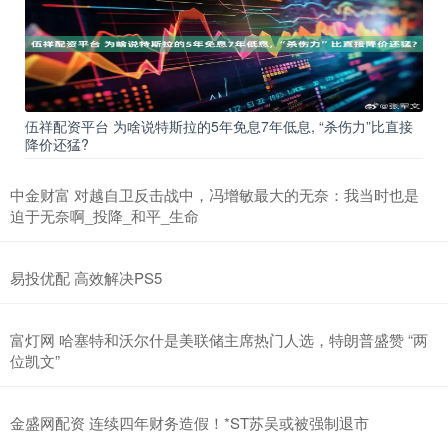
伍祥配资平台 为啥说特斯拉的5年免息7年低息, “杀伤力”比直接
降价还猛?
中金财富 对越自卫反击战中，冯增敏最大的无奈：我当时也是
迫于无奈啊_投降_和平_生命
易投优配 高效解决PS5
富灯网 哈塞特和沃尔什是美联储主席热门人选，特朗普盛赞 “两
位凯文”
金盛网配资 连续四年财务造假！*ST苏吴或被强制退市