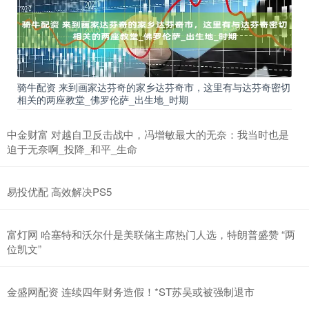
骑牛配资 来到画家达芬奇的家乡达芬奇市，这里有与达芬奇密切
相关的两座教堂_佛罗伦萨_出生地_时期
中金财富 对越自卫反击战中，冯增敏最大的无奈：我当时也是
迫于无奈啊_投降_和平_生命
易投优配 高效解决PS5
富灯网 哈塞特和沃尔什是美联储主席热门人选，特朗普盛赞 “两
位凯文”
金盛网配资 连续四年财务造假！*ST苏吴或被强制退市