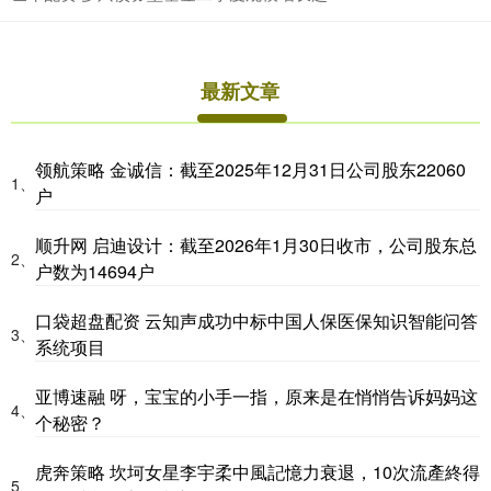
最新文章
领航策略 金诚信：截至2025年12月31日公司股东22060
1、
户
顺升网 启迪设计：截至2026年1月30日收市，公司股东总
2、
户数为14694户
口袋超盘配资 云知声成功中标中国人保医保知识智能问答
3、
系统项目
亚博速融 呀，宝宝的小手一指，原来是在悄悄告诉妈妈这
4、
个秘密？
虎奔策略 坎坷女星李宇柔中風記憶力衰退，10次流產終得
5、