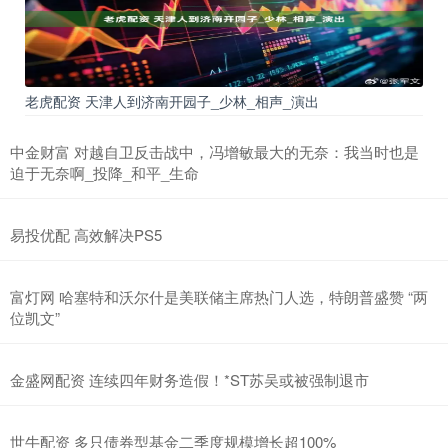
老虎配资 天津人到济南开园子_少林_相声_演出
中金财富 对越自卫反击战中，冯增敏最大的无奈：我当时也是
迫于无奈啊_投降_和平_生命
易投优配 高效解决PS5
富灯网 哈塞特和沃尔什是美联储主席热门人选，特朗普盛赞 “两
位凯文”
金盛网配资 连续四年财务造假！*ST苏吴或被强制退市
世牛配资 多只债券型基金二季度规模增长超100%