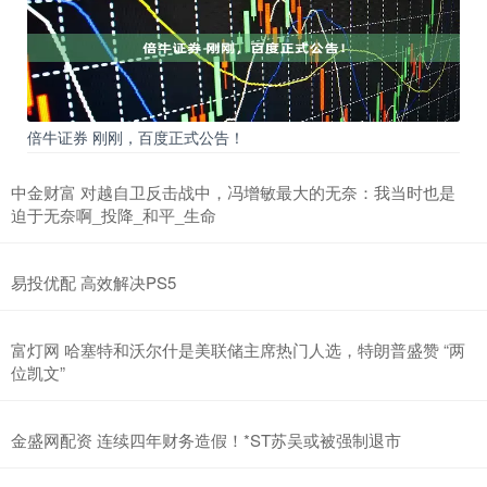
倍牛证券 刚刚，百度正式公告！
中金财富 对越自卫反击战中，冯增敏最大的无奈：我当时也是
迫于无奈啊_投降_和平_生命
易投优配 高效解决PS5
富灯网 哈塞特和沃尔什是美联储主席热门人选，特朗普盛赞 “两
位凯文”
金盛网配资 连续四年财务造假！*ST苏吴或被强制退市