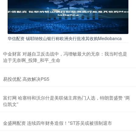
华信配资 锡耶纳牧山银行称欧洲央行批准其收购Mediobanca
中金财富 对越自卫反击战中，冯增敏最大的无奈：我当时也是
迫于无奈啊_投降_和平_生命
易投优配 高效解决PS5
富灯网 哈塞特和沃尔什是美联储主席热门人选，特朗普盛赞 “两
位凯文”
金盛网配资 连续四年财务造假！*ST苏吴或被强制退市