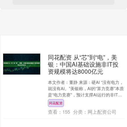
同花配资 从“芯”到“电”，美
银：中国AI基础设施非IT投
资规模将达8000亿元
本文作者：董静 来源：硬AI “没有电力，
就没有AI。”美银称，AI的“算力竞赛”本质
是“电力竞赛”，预计支撑AI运行的非IT基
础设施投资将迎来爆发性增长。 1....
同花配资
查看：
155
分类：
网上配资公司