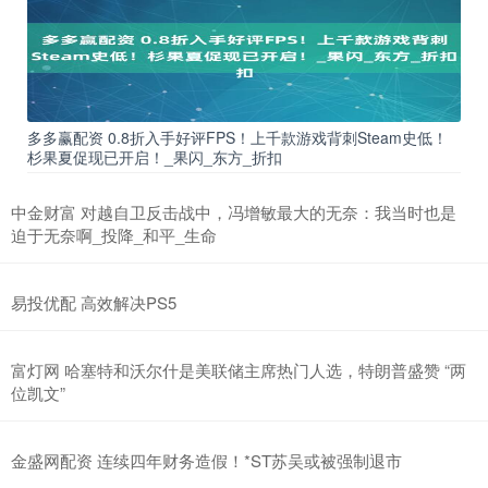
多多赢配资 0.8折入手好评FPS！上千款游戏背刺Steam史低！
杉果夏促现已开启！_果闪_东方_折扣
中金财富 对越自卫反击战中，冯增敏最大的无奈：我当时也是
迫于无奈啊_投降_和平_生命
易投优配 高效解决PS5
富灯网 哈塞特和沃尔什是美联储主席热门人选，特朗普盛赞 “两
位凯文”
金盛网配资 连续四年财务造假！*ST苏吴或被强制退市