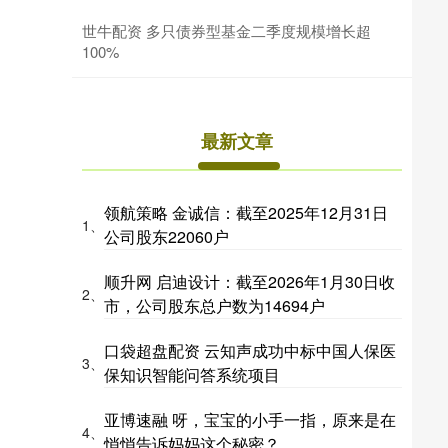
世牛配资 多只债券型基金二季度规模增长超
100%
最新文章
领航策略 金诚信：截至2025年12月31日
1、
公司股东22060户
顺升网 启迪设计：截至2026年1月30日收
2、
市，公司股东总户数为14694户
口袋超盘配资 云知声成功中标中国人保医
3、
保知识智能问答系统项目
亚博速融 呀，宝宝的小手一指，原来是在
4、
悄悄告诉妈妈这个秘密？