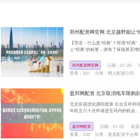
郑州配资网官网 北京越野能让“
【导语：什么是“经典”？所谓“经典
上“经典”的标签，便有了保值甚至增值
日期：01-26
郑州配资网官网
查看：
241
分类：
网上配资公司
盈邦网配资 北京取消电车限购刻
北京应该优化调控政策 出台五环外
年给五六十次申请进五环内的机会。进
日期：01-22
来源
盈邦网配资
查看：
230
分类：
股票配资平台网