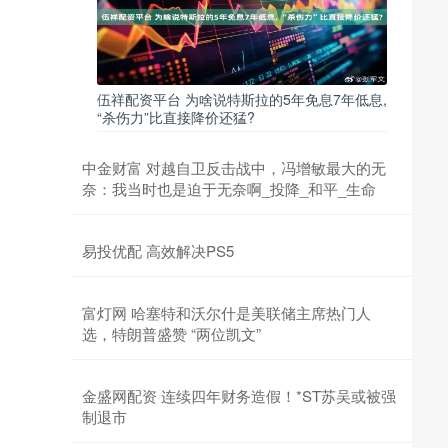
伍祥配资平台 为啥说特斯拉的5年免息7年低息,
“杀伤力”比直接降价还猛?
中金财富 对越自卫反击战中，冯增敏最大的无
奈：我当时也是迫于无奈啊_投降_和平_生命
易投优配 高效解决PS5
富灯网 哈塞特和沃尔什是美联储主席热门人
选，特朗普盛赞 “两位凯文”
金盛网配资 连续四年财务造假！*ST苏吴或被强
制退市