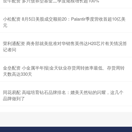
世牛配资 多只债券型基金二季度规模增长超100%
小松配资 8月5日美股成交额前20：Palantir季度营收首超10亿美
元
荣利通配资 商务部就美批准对华销售英伟达H20芯片有关情况答
记者问
金垒配资 小金属半年报|金天钛业存货周转效率最低、存货周转
天数高达330天
同花易配 高端培育钻石品牌排名：媲美天然钻的闪耀，这几个
品牌做到了