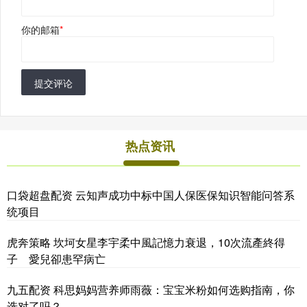
你的邮箱
*
提交评论
热点资讯
口袋超盘配资 云知声成功中标中国人保医保知识智能问答系
统项目
虎奔策略 坎坷女星李宇柔中風記憶力衰退，10次流產終得
子 愛兒卻患罕病亡
九五配资 科思妈妈营养师雨薇：宝宝米粉如何选购指南，你
选对了吗？