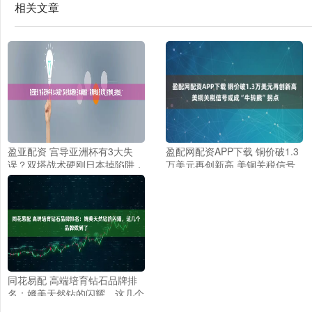
相关文章
盈亚配资 宫导亚洲杯有3大失
盈配网配资APP下载 铜价破1.3
误？双塔战术硬刚日本掉陷阱，
万美元再创新高 美铜关税信号
重用李缘是败笔_宫鲁鸣_主教
或成“牛转熊”拐点
练_1
同花易配 高端培育钻石品牌排
名：媲美天然钻的闪耀，这几个
品牌做到了