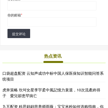
你的邮箱
*
提交评论
热点资讯
口袋超盘配资 云知声成功中标中国人保医保知识智能问答系
统项目
虎奔策略 坎坷女星李宇柔中風記憶力衰退，10次流產終得
子 愛兒卻患罕病亡
九五配资 科思妈妈营养师雨薇：宝宝米粉如何选购指南，你