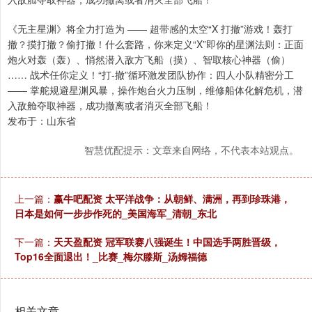
《无主星渊》将全力打造为 —— 超带感的太空“X 打撤”游戏！轰打
撤？摸打撤？偷打撤！什么套路，你来定义“X”即你的星渊法则：正面
炮火对轰（轰）、悄然潜入敌方飞船（摸）、智取核心神器（偷）
…… 战术任你定义！“打-撤”循环激发团队协作：四人小队精密分工
—— 掌舵规避星渊风暴，操作炮台火力压制，维修船体化解危机，潜
入敌舱夺取神器，成功撤离或者消灭全部飞船！
发布于：山东省
智慧优配提示：文章来自网络，不代表本站观点。
上一篇：
赢牛吧配资 太平洋战争：从朝鲜、满洲，再到珍珠港，
日本是如何一步步作死的_美国海军_清朝_东北
下一篇：
天天盈配资 冠军联赛八强诞生！中国选手两胜晋级，
Top16全面退出！_比赛_梅尔滕斯_汤姆福德
相关文章