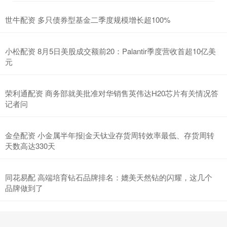
世牛配资 多只债券型基金二季度规模增长超100%
小松配资 8月5日美股成交额前20：Palantir季度营收首超10亿美
元
荣利通配资 商务部就美批准对华销售英伟达H20芯片有关情况答
记者问
金垒配资 小金属半年报|金天钛业存货周转效率最低、存货周转
天数高达330天
同花易配 高端培育钻石品牌排名：媲美天然钻的闪耀，这几个
品牌做到了