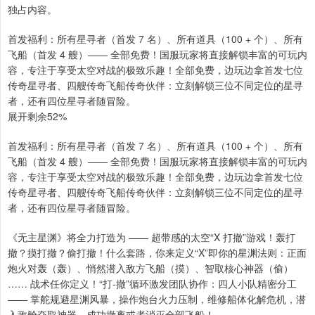
独占内容。
首发福利：所有星寻者（首发 7 名）、所有道具（100 + 个）、所有
飞船（首发 4 艘）—— 全部免费！国服玩家将直接解锁丰富的可玩内
容，专注于享受太空对战的极致乐趣！全部免费，边玩边拿首发七位
传奇星寻者、四艘传奇飞船传奇伙伴：立刻解锁三位不同定位的星寻
者，还有四位星寻者随冒险。
展开剩余52%
首发福利：所有星寻者（首发 7 名）、所有道具（100 + 个）、所有
飞船（首发 4 艘）—— 全部免费！国服玩家将直接解锁丰富的可玩内
容，专注于享受太空对战的极致乐趣！全部免费，边玩边拿首发七位
传奇星寻者、四艘传奇飞船传奇伙伴：立刻解锁三位不同定位的星寻
者，还有四位星寻者随冒险。
《无主星渊》将全力打造为 —— 超带感的太空“X 打撤”游戏！轰打
撤？摸打撤？偷打撤！什么套路，你来定义“X”即你的星渊法则：正面
炮火对轰（轰）、悄然潜入敌方飞船（摸）、智取核心神器（偷）
…… 战术任你定义！“打-撤”循环激发团队协作：四人小队精密分工
—— 掌舵规避星渊风暴，操作炮台火力压制，维修船体化解危机，潜
入敌舱夺取神器，成功撤离或者消灭全部飞船！